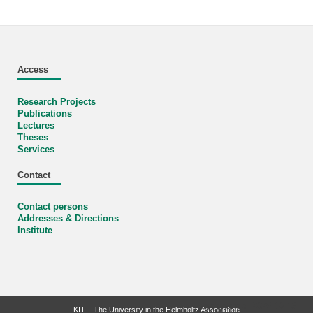
Access
Research Projects
Publications
Lectures
Theses
Services
Contact
Contact persons
Addresses & Directions
Institute
last change: 2025-10-13
KIT – The University in the Helmholtz Association